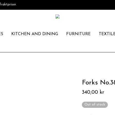
fraktpriser.
ES
KITCHEN AND DINING
FURNITURE
TEXTIL
Forks No.3
340,00
kr
Out of stock