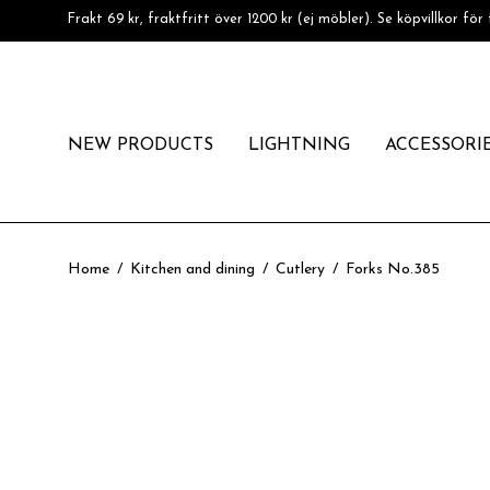
Frakt 69 kr, fraktfritt över 1200 kr (ej möbler). Se köpvillkor för 
NEW PRODUCTS
LIGHTNING
ACCESSORI
Home
/
Kitchen and dining
/
Cutlery
/
Forks No.385