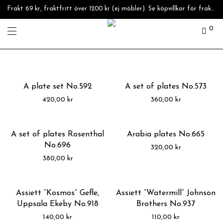
Frakt 69 kr, fraktfritt över 1200 kr (ej möbler). Se köpvillkor för fraktpriser.
0
A plate set No.592
A set of plates No.573
420,00
kr
360,00
kr
A set of plates Rosenthal
Arabia plates No.665
No.696
320,00
kr
380,00
kr
Assiett “Kosmos” Gefle,
Assiett “Watermill” Johnson
Uppsala Ekeby No.918
Brothers No.937
140,00
kr
110,00
kr