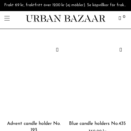
Frakt 69 kr, fraktfritt över 1200 kr (ej möbler). Se köpvillkor för fraktpriser.
0
Advent candle holder No.
Blue candle holders No.435
193