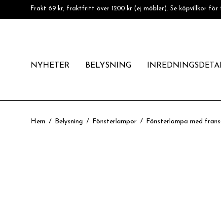
Frakt 69 kr, fraktfritt över 1200 kr (ej möbler). Se köpvillkor för 
NYHETER
BELYSNING
INREDNINGSDETA
Hem
/
Belysning
/
Fönsterlampor
/
Fönsterlampa med frans