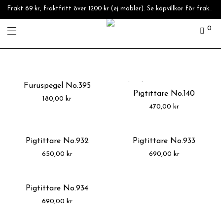
Frakt 69 kr, fraktfritt över 1200 kr (ej möbler). Se köpvillkor för fraktpriser.
0
Furuspegel No.395
Pigtittare No.140
180,00
kr
470,00
kr
Pigtittare No.932
Pigtittare No.933
650,00
kr
690,00
kr
Pigtittare No.934
690,00
kr