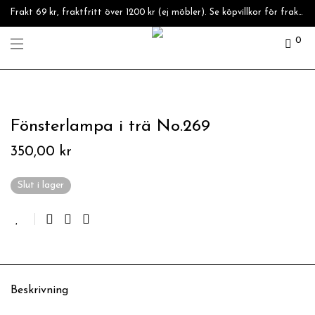
Frakt 69 kr, fraktfritt över 1200 kr (ej möbler). Se köpvillkor för fraktpriser.
0
Fönsterlampa i trä No.269
350,00
kr
Slut i lager
Beskrivning