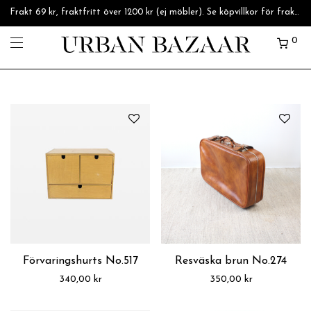
Frakt 69 kr, fraktfritt över 1200 kr (ej möbler). Se köpvillkor för fraktpriser.
0
Förvaringshurts No.517
Resväska brun No.274
340,00
kr
350,00
kr