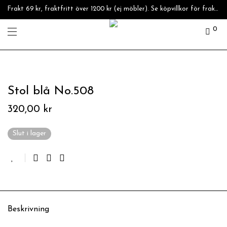
Frakt 69 kr, fraktfritt över 1200 kr (ej möbler). Se köpvillkor för fraktpriser.
0
Stol blå No.508
320,00
kr
Slut i lager
Beskrivning