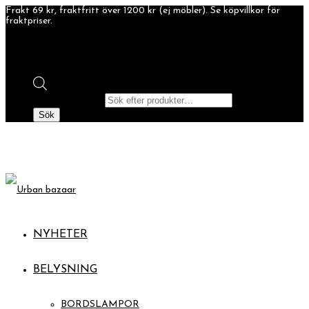
Frakt 69 kr, fraktfritt över 1200 kr (ej möbler). Se köpvillkor för
fraktpriser.
Products search
Sök
NYHETER
BELYSNING
BORDSLAMPOR