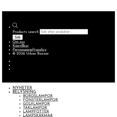
Products search
Sök
Om oss
Köpvillkor
Personuppgiftspolicy
© 2026 Urban Bazaar
NYHETER
BELYSNING
BORDSLAMPOR
FÖNSTERLAMPOR
GOLVLAMPOR
TAKLAMPOR
LAMPFÖTTER
LAMPSKÄRMAR