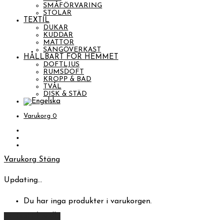
SMÅFÖRVARING
STOLAR
TEXTIL
DUKAR
KUDDAR
MATTOR
SÄNGÖVERKAST
HÅLLBART FÖR HEMMET
DOFTLJUS
RUMSDOFT
KROPP & BAD
TVÅL
DISK & STÄD
Varukorg
0
Varukorg
Stäng
Updating…
Du har inga produkter i varukorgen.
Fortsätt handla