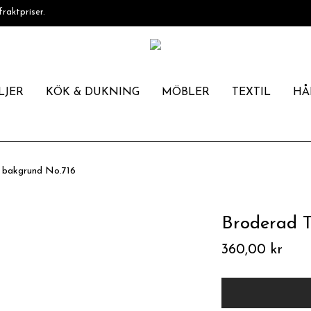
fraktpriser.
LJER
KÖK & DUKNING
MÖBLER
TEXTIL
HÅ
l bakgrund No.716
Broderad T
360,00
kr