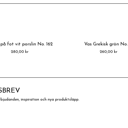
på fot vit porslin No. 162
Vas Grekisk grön No
280,00
kr
260,00
kr
SBREV
rbjudanden, inspiration och nya produktsläpp.