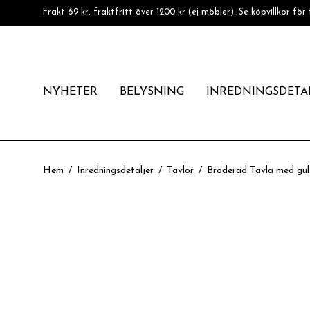
Frakt 69 kr, fraktfritt över 1200 kr (ej möbler). Se köpvillkor för 
NYHETER
BELYSNING
INREDNINGSDETA
Hem
/
Inredningsdetaljer
/
Tavlor
/
Broderad Tavla med gu